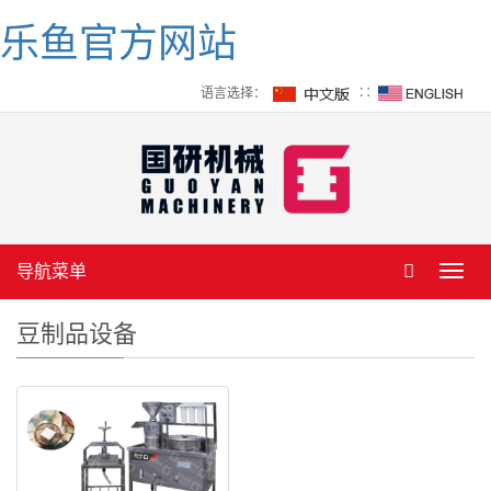
乐鱼官方网站
语言选择：
∷
导航菜单
Toggl
navig
豆制品设备