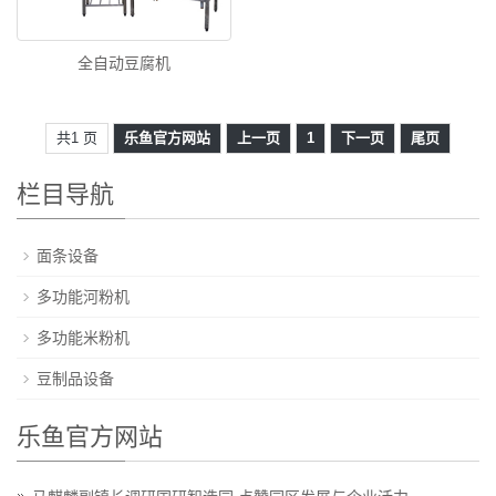
全自动豆腐机
共1 页
乐鱼官方网站
上一页
1
下一页
尾页
栏目导航
面条设备
多功能河粉机
多功能米粉机
豆制品设备
乐鱼官方网站