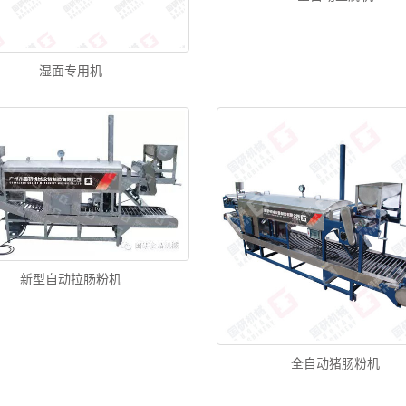
湿面专用机
新型自动拉肠粉机
全自动猪肠粉机