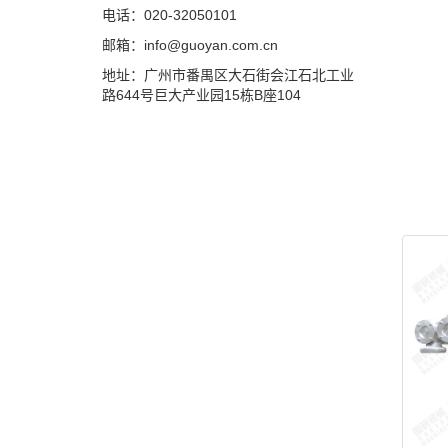
电话：020-32050101
邮箱：info@guoyan.com.cn
地址：广州市番禺区大石街会江石北工业
路644号巨大产业园15栋B座104