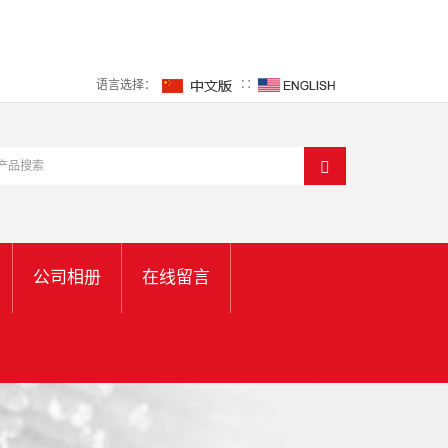
语言选择：
∷
公司相册
在线留言