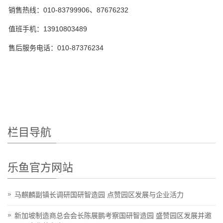
销售热线：010-83799906、87676232
值班手机：13910803489
售后服务电话：010-87376234
栏目导航
乐鱼官方网站
马麒麟副镇长调研国研智造园 点赞园区发展与企业活力
新加坡制造商总会会长陈展鹏考察国研智造园 盛赞园区发展并邀