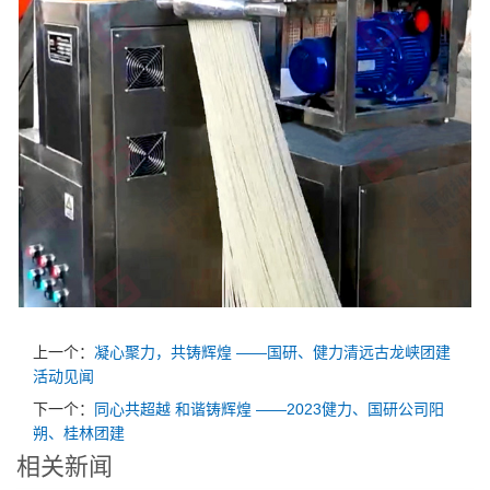
上一个：
凝心聚力，共铸辉煌 ——国研、健力清远古龙峡团建
活动见闻
下一个：
同心共超越 和谐铸辉煌 ——2023健力、国研公司阳
朔、桂林团建
相关新闻