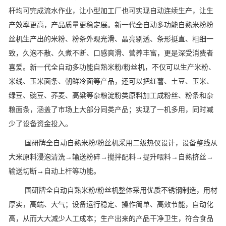
杆均可完成流水作业，让小型加工厂也可实现自动连续生产，让生
产效率更高，产品质量更稳定展。新一代全自动多功能自熟米粉粉
丝机生产出的米粉、粉条外观光滑、晶亮剔透、条形挺直、粗细一
致，久泡不散、久煮不断、口感爽滑、营养丰富，更是深受消费者
喜爱。新一代全自动多功能自熟米粉/粉丝机，不仅可以生产米粉、
米线、玉米面条、朝鲜冷面等产品，还可以把红薯、土豆、玉米、
绿豆、豌豆、荞麦、高粱等杂粮淀粉类原料加工成粉丝、粉条和杂
粮面条，涵盖了市场上大部分同类产品；实现了一机多用，同时减
少了设备资金投入。
国研牌全自动自熟米粉/粉丝机采用二级热仪设计，设备整线从
大米原料浸泡清洗→输送粉碎→搅拌配料→提升喂料→自熟挤丝→
输送切断→自动上杆等功能。
国研牌全自动自熟米粉/粉丝机整体采用优质不锈钢制造，用材
厚实，高端、大气；设备运行稳定、操作简单、高效节能，自动化
高，从而大大减少人工成本；生产出来的产品干净卫生，符合食品