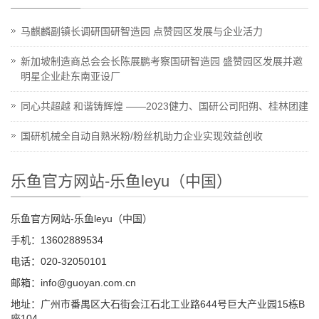
马麒麟副镇长调研国研智造园 点赞园区发展与企业活力
新加坡制造商总会会长陈展鹏考察国研智造园 盛赞园区发展并邀
明星企业赴东南亚设厂
同心共超越 和谐铸辉煌 ——2023健力、国研公司阳朔、桂林团建
国研机械全自动自熟米粉/粉丝机助力企业实现效益创收
乐鱼官方网站-乐鱼leyu（中国）
乐鱼官方网站-乐鱼leyu（中国）
手机：13602889534
电话：020-32050101
邮箱：info@guoyan.com.cn
地址：广州市番禺区大石街会江石北工业路644号巨大产业园15栋B
座104