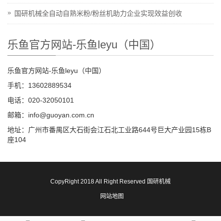
国研机械全自动自熟米粉/粉丝机助力企业实现效益创收
乐鱼官方网站-乐鱼leyu（中国）
乐鱼官方网站-乐鱼leyu（中国）
手机：13602889534
电话：020-32050101
邮箱：info@guoyan.com.cn
地址：广州市番禺区大石街会江石北工业路644号巨大产业园15栋B
座104
CopyRight 2018 All Right Reserved 国研机械
网站地图