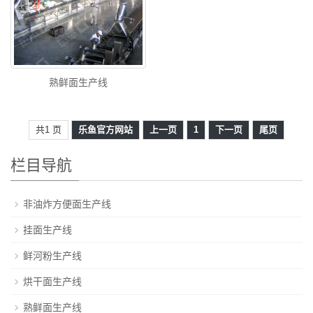
熟鲜面生产线
共1 页
乐鱼官方网站
上一页
1
下一页
尾页
栏目导航
非油炸方便面生产线
挂面生产线
鲜河粉生产线
烘干面生产线
熟鲜面生产线