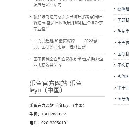
发展与企业活力
蔡澜
新加坡制造商总会会长陈展鹏考察国研
国研
智造园 盛赞园区发展并邀明星企业赴东
南亚设厂
陈树
同心共超越 和谐铸辉煌 ——2023健
王声位
力、国研公司阳朔、桂林团建
国研
国研机械全自动自熟米粉/粉丝机助力企
业实现效益创收
不忘初
实施
乐鱼官方网站-乐鱼
第十
leyu（中国）
国研
乐鱼官方网站-乐鱼leyu（中国）
手机：13602889534
电话：020-32050101