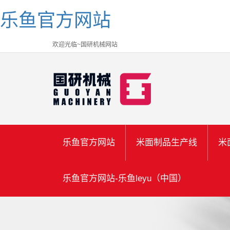
乐鱼官方网站
欢迎光临~国研机械网站
乐鱼官方网站
米面制品生产线
米
乐鱼官方网站-乐鱼leyu（中国）