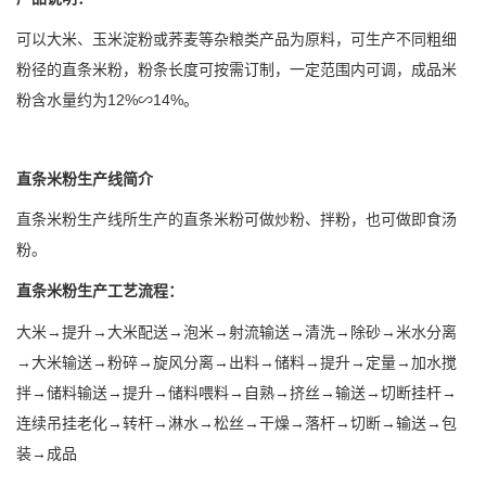
可以大米、玉米淀粉或荞麦等杂粮类产品为原料，可生产不同粗细
粉径的直条米粉，粉条长度可按需订制，一定范围内可调，成品米
粉含水量约为12%∽14%。
直条米粉生产线简介
直条米粉生产线所生产的直条米粉可做炒粉、拌粉，也可做即食汤
粉。
直条米粉生产工艺流程：
大米→提升→大米配送→泡米→射流输送→清洗→除砂→米水分离
→大米输送→粉碎→旋风分离→出料→储料→提升→定量→加水搅
拌→储料输送→提升→储料喂料→自熟→挤丝→输送→切断挂杆→
连续吊挂老化→转杆→淋水→松丝→干燥→落杆→切断→输送→包
装→成品