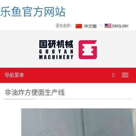
乐鱼官方网站
语言选择：
∷
导航菜单
Toggl
navig
非油炸方便面生产线