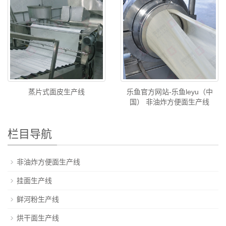
蒸片式面皮生产线
乐鱼官方网站-乐鱼leyu（中
国） 非油炸方便面生产线
栏目导航
非油炸方便面生产线
挂面生产线
鲜河粉生产线
烘干面生产线