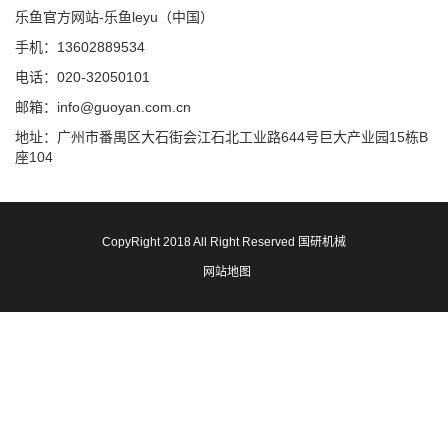
乐鱼官方网站-乐鱼leyu（中国）
手机：13602889534
电话：020-32050101
邮箱：info@guoyan.com.cn
地址：广州市番禺区大石街会江石北工业路644号巨大产业园15栋B
座104
CopyRight 2018 All Right Reserved 国研机械
网站地图